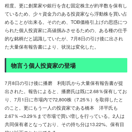
程度。更に創業家や銀行を含む固定株主が約半数を保有し
ているため、少々資金力のある投資家なら浮動株を買い占
めることが出来る。そのため、TOB価格引上げの思惑につ
られた個人投資家に高値掴みさせるための、ある種の仕手
的な銘柄だと認識していたが、7月8日の引け後に出され
た大量保有報告書により、状況は変化した。
物言う個人投資家の登場
7月8日の引け後に播磨 利彰氏から大量保有報告書が提
出された。報告によると、播磨氏は既に2.68％保有してお
り、7月1日に市場内で72,800株（7.25％）を取得したと
のこと。更にもう一人の投資家である橋本 洋平氏も
2.67％→3.29％まで市場で買い増しを行っている。2人は
共同保有者となっており、その持ち分は13.22%。保有目