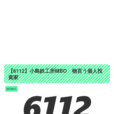
【6112】小島鉄工所MBO 物言う個人投
資家
個別株式