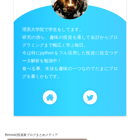
理系大学院で学生をしてます。
研究の傍ら、趣味の投資を通して会計からプロ
グラミングまで幅広く学ぶ毎日。
今は特にpythonをフル活用した投資に役立つデ
ータ解析を勉強中！
食べる事、水泳も趣味の一つなのでたまにブロ
グを書くかもです。
Betmob|投資家ブログまとめメディア