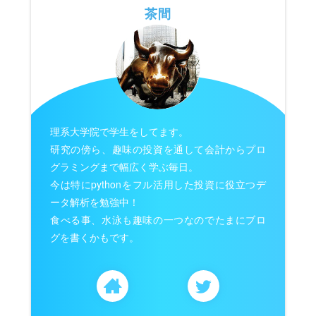
茶間
理系大学院で学生をしてます。
研究の傍ら、趣味の投資を通して会計からプロ
グラミングまで幅広く学ぶ毎日。
今は特にpythonをフル活用した投資に役立つデ
ータ解析を勉強中！
食べる事、水泳も趣味の一つなのでたまにブロ
グを書くかもです。